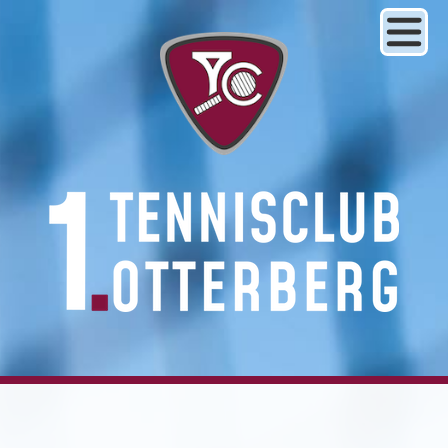
1. Tennisclub Otterberg