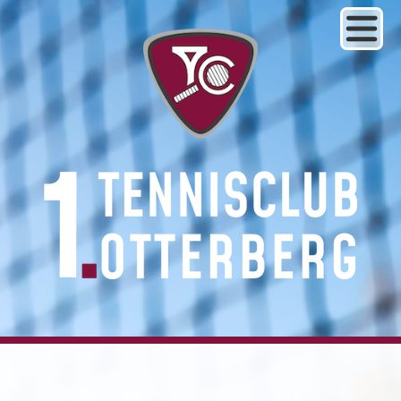
1. Tennisclub Otterberg