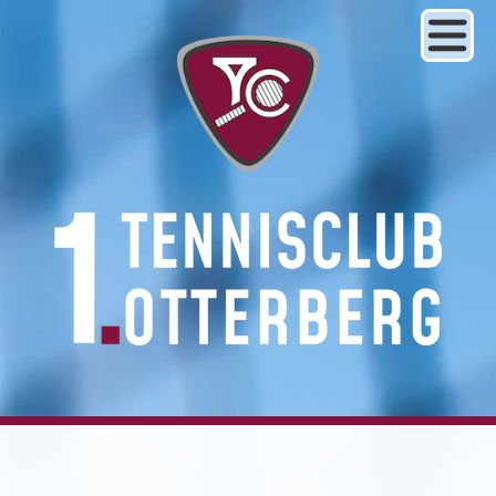
1. Tennisclub Otterberg