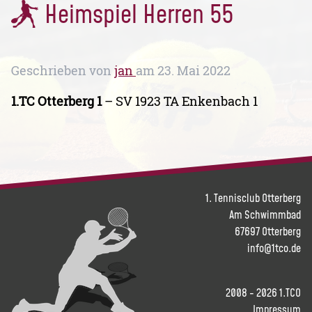
Heimspiel Herren 55
Geschrieben von
jan
am
23. Mai 2022
1.TC Otterberg 1
– SV 1923 TA Enkenbach 1
1. Tennisclub Otterberg
Am Schwimmbad
67697 Otterberg
info@1tco.de
2008 - 2026 1.TCO
Impressum